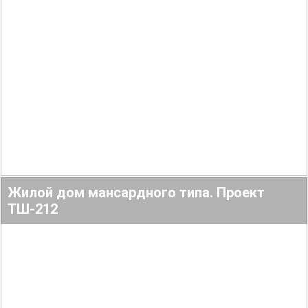
90.32
1
2
Жилой дом мансардного типа. Проект
ТШ-212
Подробнее
141.22
1
3