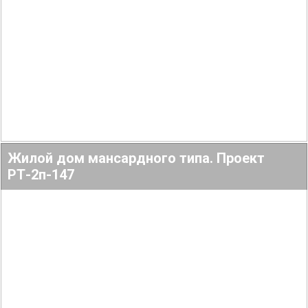
Жилой дом мансардного типа. Проект
РТ-2п-147
Подробнее
275.85
2
5