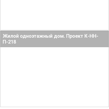
Жилой одноэтажный дом. Проект К-НН-
П-218
Подробнее
212.71
2
5